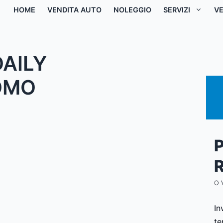
HOME
VENDITA AUTO
NOLEGGIO
SERVIZI
VE
AILY
OMO
P
R
O 
In
te