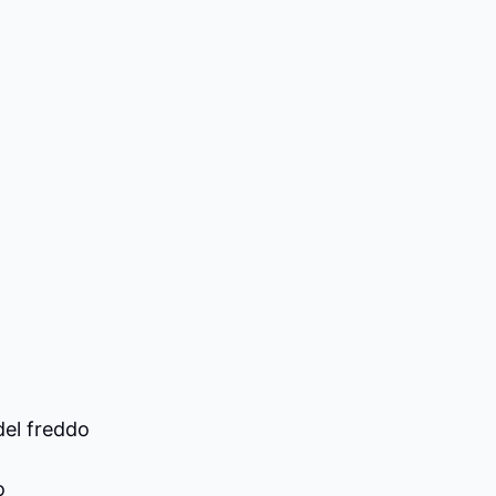
del freddo
o