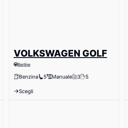
VOLKSWAGEN GOLF
Berline
Benzina
5
Manuale
3
5
Scegli