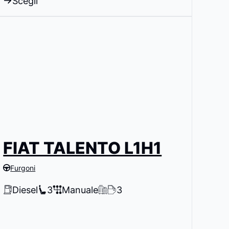
Scegli
FIAT TALENTO L1H1
Furgoni
Diesel
3
Manuale
3