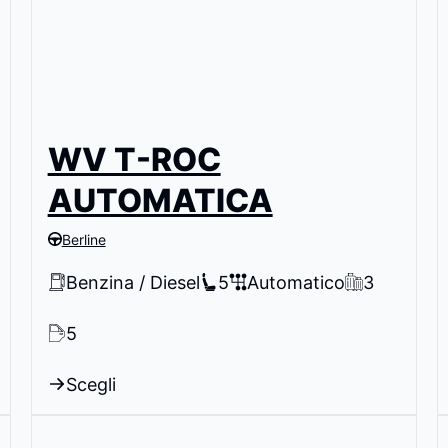
WV T-ROC
AUTOMATICA
Berline
Benzina / Diesel
5
Automatico
3
5
Scegli